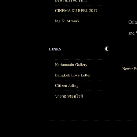
Best NETPAC Film
CINÉMA DU RÉEL 2017
Ing K: At work
Cult
and 
LINKS
Kathmandu Gallery
Newer Po
Bangkok Love Letter
Citizen Juling
บางกอกจอยไรด์