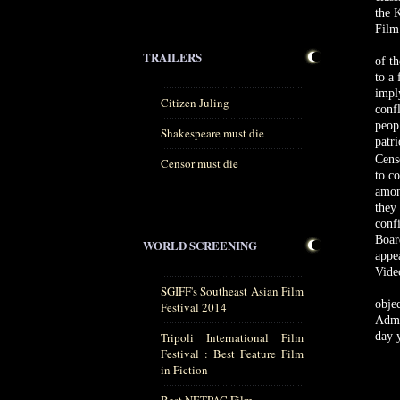
the 
Film
TRAILERS
of t
to a 
impl
Citizen Juling
conf
peopl
Shakespeare must die
patri
Cens
Censor must die
to co
amon
they 
conf
Boar
WORLD SCREENING
appe
Vide
SGIFF's Southeast Asian Film
objec
Festival 2014
Admi
day y
Tripoli International Film
Festival : Best Feature Film
in Fiction