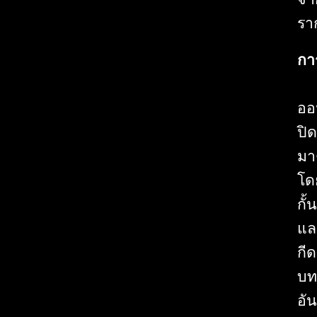
รา
กา
ออ
ปิ
มา
โด
กั
แล
กี
บท
อั