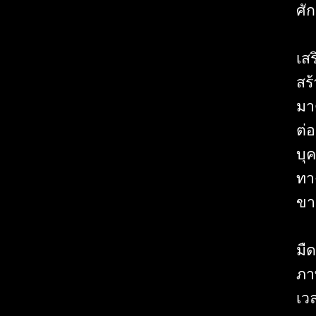
ศัก
เส
สร้
มา
ต่
บุค
ทา
ขา
มื
ภาพ
เว