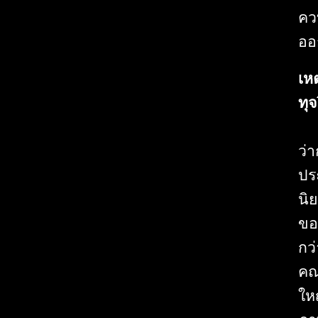
คว
ออ
เห
ทุ
ว่
ปร
นิ
ขอ
กว
คณ
ให