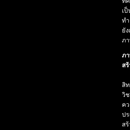
ทั
เป
ทำ
ยั
ภา
ภา
สร
สิ
วิ
ควา
ปร
สร