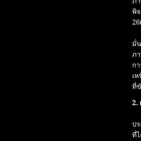
ภา
พิ
26
มั่
ภา
กา
เห
ที่
2.
ปร
ที