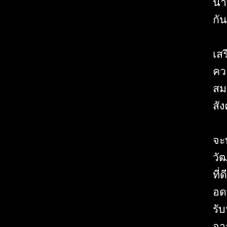
นำ
กัน
เส
ค
สม
สั
จะ
วั
ที
อด
รั
จา