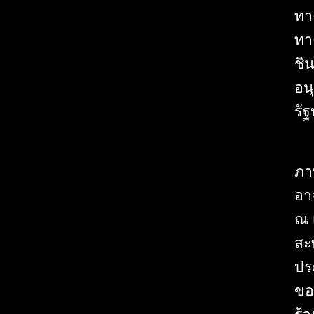
ทา
ทา
ชิ
อน
รั
ภา
อา
ณ 
สะ
ปร
ของ
ร้