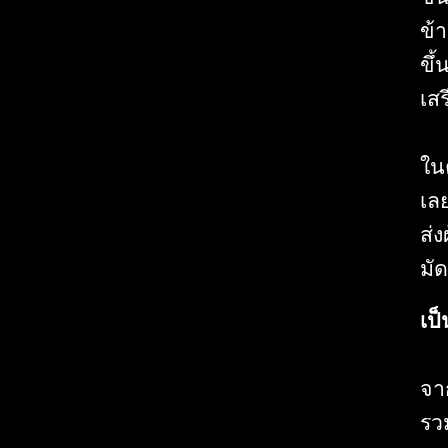
ข้
ขึ
เส
ในต
เล
ส่
มั
เป็
จา
รวม