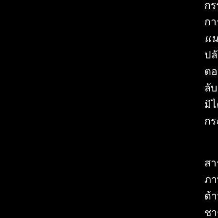
กร
กา
แน
ปล
ตอ
ลั
มิ
กร
สา
ภา
ด้
ชา