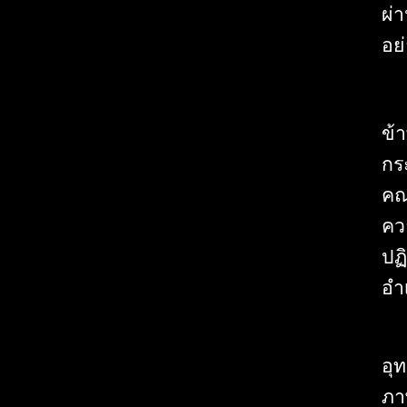
ผ่
อย
ข้
กร
คณ
คว
ปฏ
อำ
อุ
ภาพ