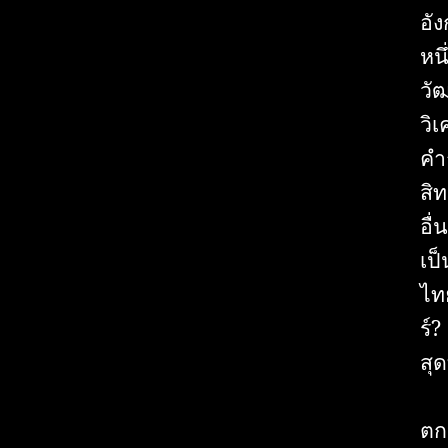
อั
หน
วัฒ
วิเ
คำ
สิ
อื
เป็
ไท
ร์?
สุ
ตก