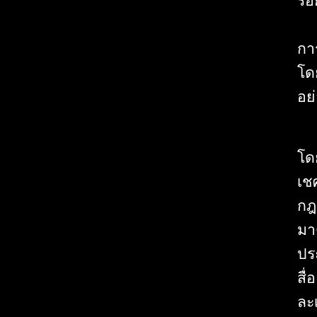
กา
โด
อย
โด
เช
กฎ
มา
ประ
สื่
ละ