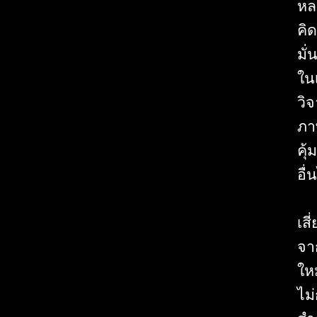
หล
คิ
มั่
ในเ
วิ
ภา
คุ
อื่
เส
จา
ใหม
ไม