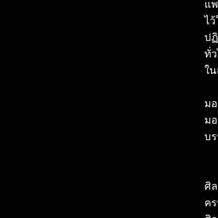
แพ
ไว
ปฏ
ทั่
ใน
มอง
มอง
บร
ศิ
คร