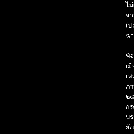
ไม
จา
(ป
ฉา
พิ
เม
เพ
ภา
๒๕
กร
ปร
ยั