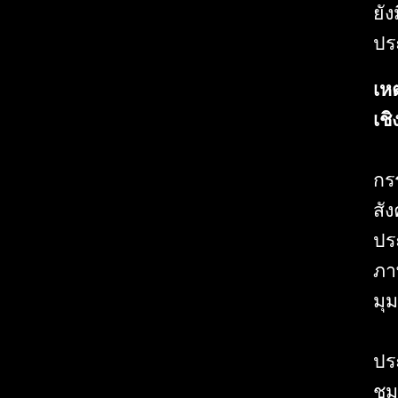
ยั
ปร
เห
เชิ
กร
สั
ปร
ภา
มุ
ปร
ชม