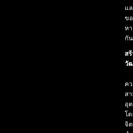
แล
ขอ
หา
กั
สร
วั
คว
สา
อุ
โด
จิ