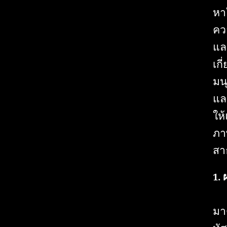
หาใ
คว
และ
เก
มน
แล
ให้
ภา
สา
1.
มา