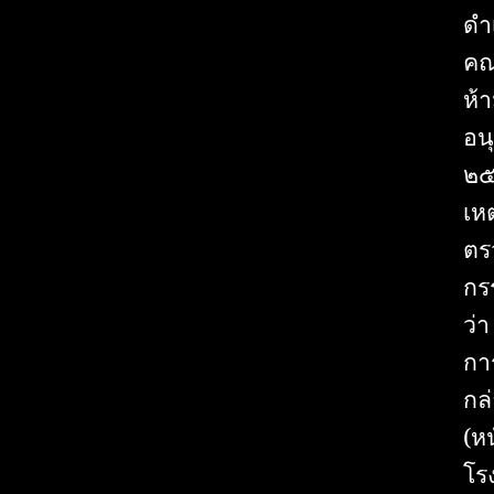
ดำ
คณ
ห้
อน
๒๕
เห
ตร
กร
ว่
กา
กล
(ห
โร