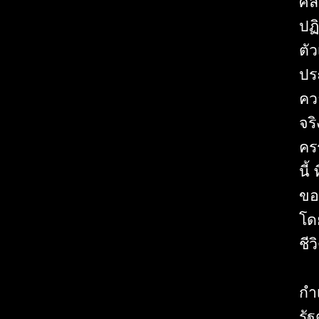
ศิ
ปฏิ
ตั
ปร
คว
จร
คร
นี
ขอ
โดย
ชีว
กำ
รัฐ