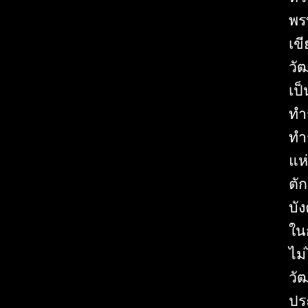
พร
เข
วั
เป
ทำ
ทำ
แห
ตั
บั
ใน
ไม
วั
ปร