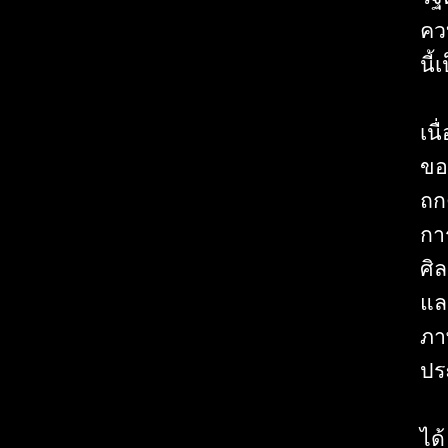
ควบ
นี้
เน
ขอ
ถก
กา
ศิ
และ
ภา
ปร
ได