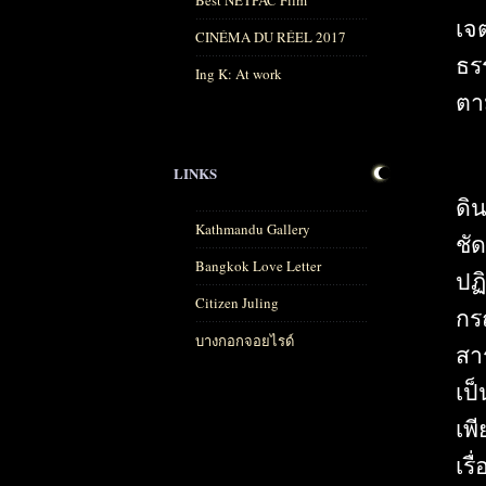
Best NETPAC Film
เจ
CINÉMA DU RÉEL 2017
ธร
Ing K: At work
ตา
LINKS
ดิน
Kathmandu Gallery
ชั
Bangkok Love Letter
ปฏ
Citizen Juling
กร
บางกอกจอยไรด์
สา
เป
เพ
เรื