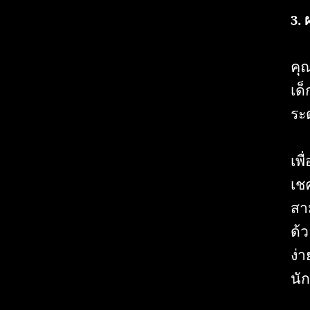
3.
คุ
เด
ระ
เพ
เชค
สา
ด้ว
ง่
นั