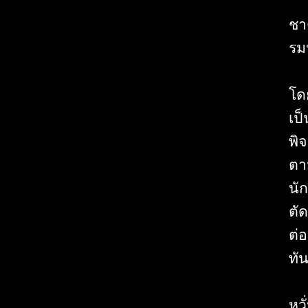
ชา
รม
โด
เป
พิ
ตา
นั
ตั
ต่อ
ทัน
เพ
หวั