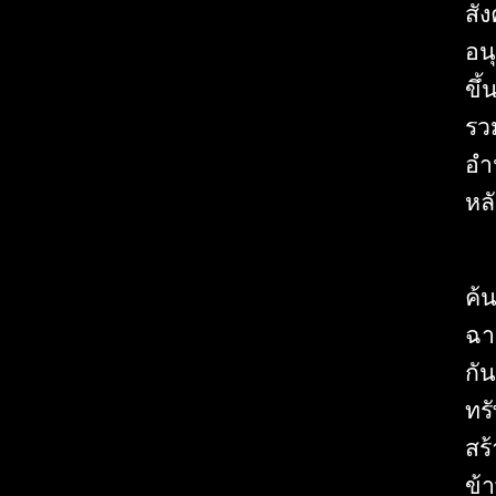
สั
อน
ขึ
รว
อำ
หล
ค้
ฉา
กั
ทร
สร้
ข้า