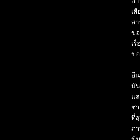
สำ
เสี
สา
ขอ
เร
ขอ
อื
บั
และ
ชา
ที
ภา
ข้