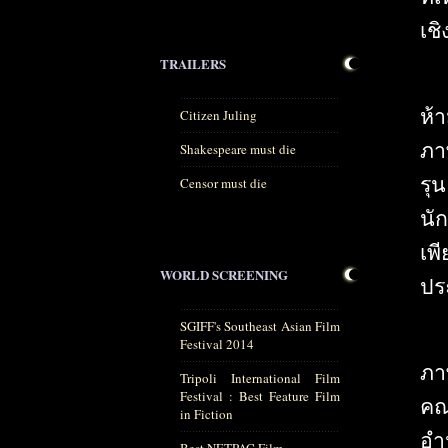
เชิ
TRAILERS
ห้
Citizen Juling
ภา
Shakespeare must die
รุ
Censor must die
นัก
เพ
WORLD SCREENING
ปร
SGIFF's Southeast Asian Film
Festival 2014
ภา
Tripoli International Film
Festival : Best Feature Film
คณ
in Fiction
อำ