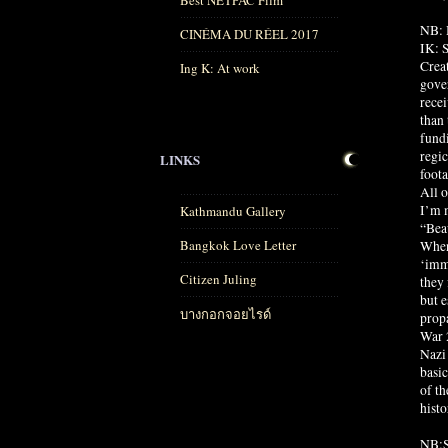
Best NETPAC Film
NB: 
CINÉMA DU RÉEL 2017
IK: 
Crea
Ing K: At work
gover
recei
than 
fundi
regic
LINKS
foot
All o
I’m 
Kathmandu Gallery
“Beau
Bangkok Love Letter
When 
‘immo
Citizen Juling
they 
but e
บางกอกจอยไรด์
prop
War 2
Nazi 
basi
of t
histo
NB:S