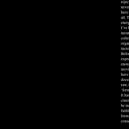
rejec
neve
have 
all. 
energ
I’ve
mesme
colle
orga
incre
Befor
expr
enoug
movie
have 
docu
raw, 
‘form
It ha
cinem
be in
fulfi
form 
consc