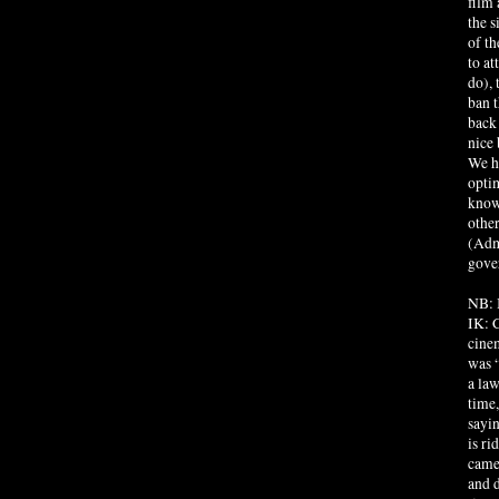
film 
the s
of t
to at
do), 
ban t
back 
nice 
We ha
optim
know 
other
(Admi
gove
NB: I
IK: C
cinem
was 
a la
time,
sayin
is ri
came
and d