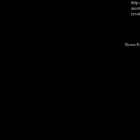
http
nico
revol
Newer Po