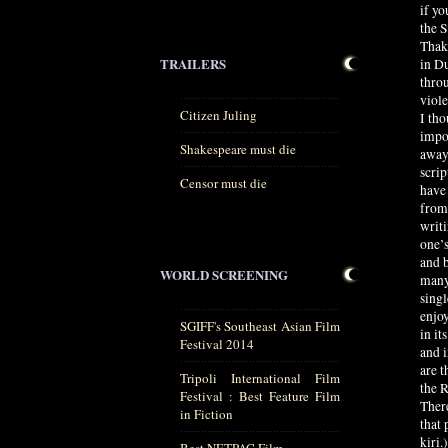
if yo
the 
Thak
TRAILERS
in Du
throu
viole
Citizen Juling
I tho
impos
Shakespeare must die
away 
scrip
Censor must die
have 
from 
writi
one’s
and b
WORLD SCREENING
many 
singl
enjoy
SGIFF's Southeast Asian Film
in it
Festival 2014
and 
are t
Tripoli International Film
the 
Festival : Best Feature Film
There
in Fiction
that
kiri.)