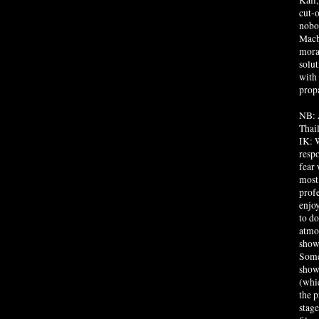
cut-o
nobod
Macbe
moral
solut
with 
prop
NB: 
Thai
IK: W
resp
fear 
most
prof
enjoy
to do
atmo
show
Some
show
(whic
the p
stag