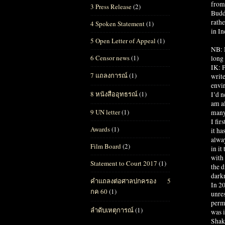
from
3 Press Release
(2)
Buddh
rathe
4 Spoken Statement
(1)
in In
5 Open Letter of Appeal
(1)
NB: 
6 Censor news
(1)
long
IK: P
7 แถลงการณ์
(1)
write
envir
8 หนังสืออุทธรณ์
(1)
I’d n
am a
9 UN letter
(1)
many
I fir
Awards
(1)
it ha
alway
Film Board
(2)
in it
with 
Statement to Court 2017
(1)
the d
dark
คำแถลงต่อศาลปกครอง 5
In 20
กค 60
(1)
unres
perme
ลำดับเหตุการณ์
(1)
was i
Shake