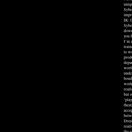
uniqu
Syber
impr
IK: 
Syber
down 
you 
I’m a
train
to wo
prod
depar
worth
unde
boudo
work
reali
but o
‘play
theat
accep
betw
Dream
reali
the 