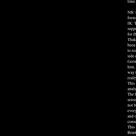
time.
NB: 
formu
IK: T
suppr
for t
Thaks
been 
to re
side 
Germ
him, 
way t
reall
This 
analy
The h
sens
not b
every
and o
consc
This 
Beast