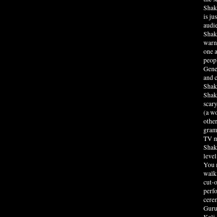
Shak
is ju
audie
Shake
warni
one 
peopl
Gener
and c
Shake
Shak
scary
(a w
other
gramm
TV m
Shak
level
You 
walki
cut-
perfo
cere
Guru 
Kali,