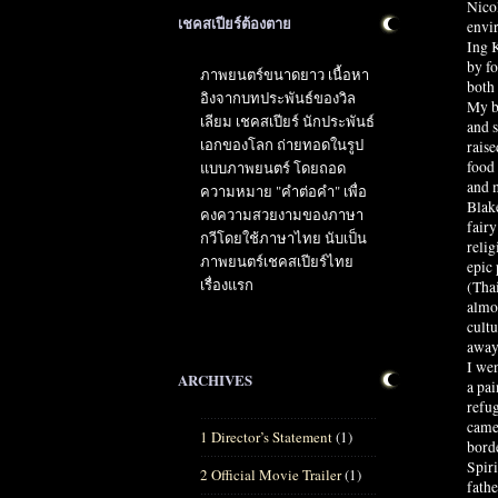
Nicol
เชคสเปียร์ต้องตาย
envi
Ing K
by fo
ภาพยนตร์ขนาดยาว เนื้อหา
both 
อิงจากบทประพันธ์ของวิล
My b
เลียม เชคสเปียร์ นักประพันธ์
and 
เอกของโลก ถ่ายทอดในรูป
raise
food 
แบบภาพยนตร์ โดยถอด
and 
ความหมาย "คำต่อคำ" เพื่อ
Blak
คงความสวยงามของภาษา
fairy
กวีโดยใช้ภาษาไทย นับเป็น
relig
ภาพยนตร์เชคสเปียร์ไทย
epic 
เรื่องแรก
(Thai
almos
cultu
away 
I wen
ARCHIVES
a pai
refug
came
1 Director’s Statement
(1)
borde
Spir
2 Official Movie Trailer
(1)
fath